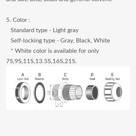
5. Color :
Standard type - Light gray
Self-locking type - Gray, Black, White
* White color is available for only
7S,9S,11S,13.5S,16S,21S.