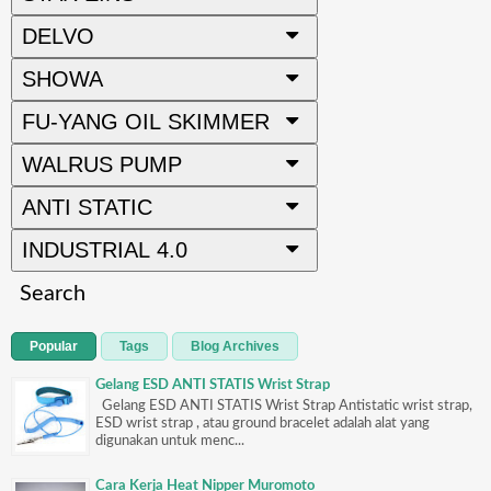
DELVO
SHOWA
FU-YANG OIL SKIMMER
WALRUS PUMP
ANTI STATIC
INDUSTRIAL 4.0
Search
Popular
Tags
Blog Archives
Gelang ESD ANTI STATIS Wrist Strap
Gelang ESD ANTI STATIS Wrist Strap Antistatic wrist strap,
ESD wrist strap , atau ground bracelet adalah alat yang
digunakan untuk menc...
Cara Kerja Heat Nipper Muromoto