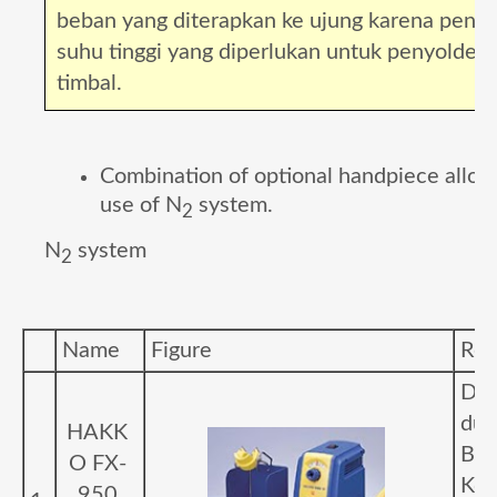
beban yang diterapkan ke ujung karena peng
suhu tinggi yang diperlukan untuk penyolder
timbal.
Combination of optional handpiece allow
use of N
system.
2
N
system
2
Name
Figure
Rem
De
dud
HAKK
Bes
O FX-
Kon
950