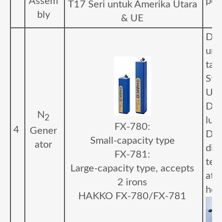
Assem
pek
T17
Seri untuk Amerika Utara
bly
& UE
Den
unt
tab
Sta
Uda
Dia
N
2
lua
FX-780:
4
Gener
Dap
Small-capacity type
ator
dit
FX-781:
teg
Large-capacity type, accepts
ata
2 irons
hor
HAKKO FX-780/FX-781