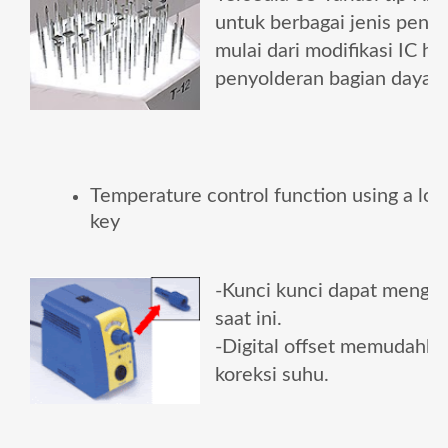
untuk berbagai jenis peny
mulai dari modifikasi IC hi
penyolderan bagian daya.
Temperature control function using a loc
key
-
Kunci kunci dapat mengu
saat ini
.
-
Digital offset memudahka
koreksi suhu.