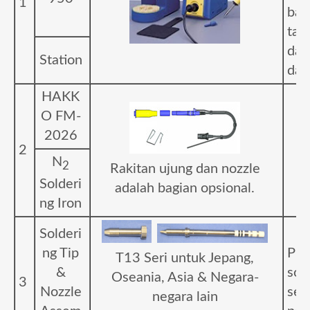
1
ban
tah
dan
Station
day
HAKK
O FM-
2026
2
N
2
Rakitan ujung dan nozzle
Solderi
adalah bagian opsional.
ng Iron
Solderi
ng Tip
Pil
T13
Seri untuk Jepang,
&
sol
Oseania, Asia & Negara-
3
Nozzle
ses
negara lain