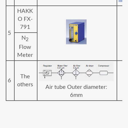
HAKK
O FX-
791
5
N
2
Flow
Meter
The
6
others
Air tube Outer diameter:
6mm