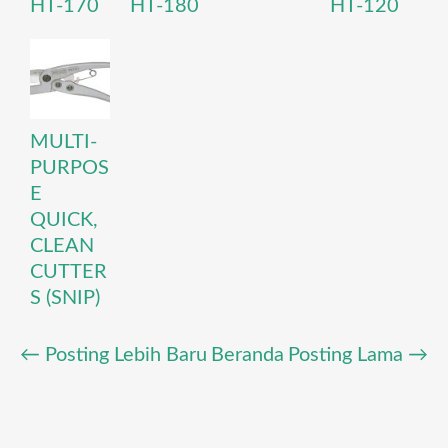
HT-170
HT-180
HT-120
MULTI-
PURPOS
E
QUICK,
CLEAN
CUTTER
S (SNIP)
← Posting Lebih Baru
Beranda
Posting Lama →