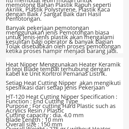
Itu membuat lebih mudah untuk
memotong Bahan Plastik Rapuh seperti
Akrilik, Plastik Polystyrene, Plastik Kaca
dengan Baik / Sangat Baik dari Hasil
Pemotongan.
Banyak pekerjaan pemotongan
menggunakan jenis Pemotongan biasa
untuk jenis-jenis plastik akan mengalami
kesulitan bagi operator & banyak bagian
Tolak disebabkan oleh proses pemotongan
ketika proses hampir menjadi barang jadi.
Heat Nipper Menggunakan Heater Keramik
di tepi Blade tempat terhubung dengan
kabel ke Unit Kontrol Pemanas Listrik.
Setiap
Heat Cutting Nipper
akan mengikuti
spesifikasi dari setiap jenis Pekerjaan
HT-120 Heat Cutting Nipper Specification :
Function : End Cutting Type
Purpose : For cutting Hard Plastic such as
Acrylics Resin / Plastic
Cutting capacity : dia. 4.0 mm
Blade Length : 10 mm
Overall size : 150 mm
Overall Weight : 275 gr ( without Heater